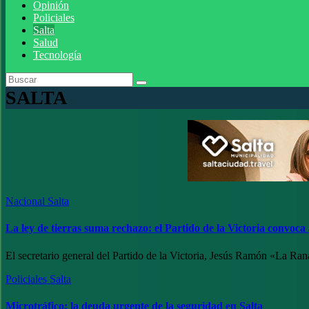
Opinión
Policiales
Salta
Salud
Tecnología
SALTA
Nacional
Salta
La ley de tierras suma rechazo: el Partido de la Victoria convoca
El secretario general del Partido de la Victoria, Jesús Ramón «La Ran
Policiales
Salta
Microtráfico: la deuda urgente de la seguridad en Salta