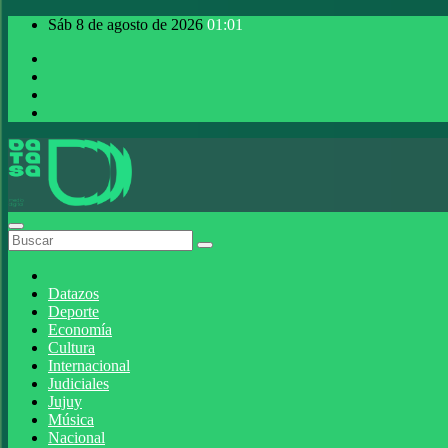
Saltar
Sáb 8 de agosto de 2026
01:01
al
contenido
DATASA
la verdad es gratis
Datazos
Deporte
Economía
Cultura
Internacional
Judiciales
Jujuy
Música
Nacional