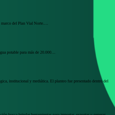
el marco del Plan Vial Norte.…
 agua potable para más de 20.000…
ca, institucional y mediática. El planteo fue presentado dentro del
ción busca brindar herramientas para importar, exportar y generar