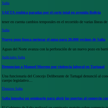
Salta
SAETA reubica paradas por el corte total en avenida Bolivia
tener en cuenta cambios temporales en el recorrido de varias líneas 
Salta
Nuevo pozo busca mejorar el agua para 20.000 vecinos de Salta
Aguas del Norte avanza con la perforación de un nuevo pozo en barr
Judiciales
Salta
Denuncian a Manuel Moreno por violencia laboral en Tartagal
Una funcionaria del Concejo Deliberante de Tartagal denunció al conce
cuerpo legislativo…
Datazos
Salta
Salta impulsa un seminario para abrir las puertas al comercio c
El Gobierno de Salta realizará un seminario gratuito sobre comercio 