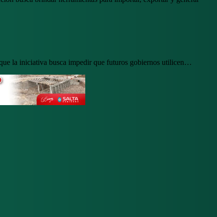
ue la iniciativa busca impedir que futuros gobiernos utilicen…