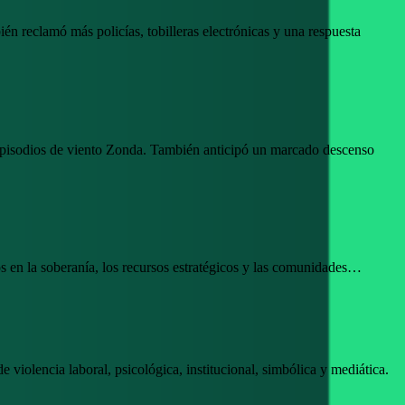
n reclamó más policías, tobilleras electrónicas y una respuesta
 episodios de viento Zonda. También anticipó un marcado descenso
tos en la soberanía, los recursos estratégicos y las comunidades…
violencia laboral, psicológica, institucional, simbólica y mediática.