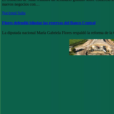
nuevos negocios con…
Nacional
Salta
Flores defendió blindar las reservas del Banco Central
La diputada nacional María Gabriela Flores respaldó la reforma de la
Paginación
de
entradas