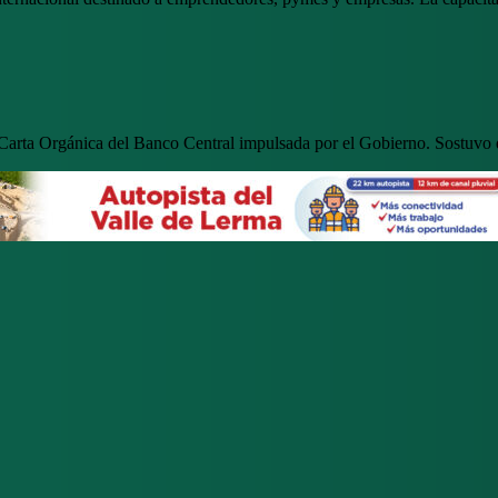
 Carta Orgánica del Banco Central impulsada por el Gobierno. Sostuvo q