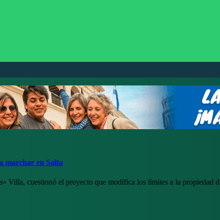
 a marchar en Salta
a» Villa, cuestionó el proyecto que modifica los límites a la propiedad