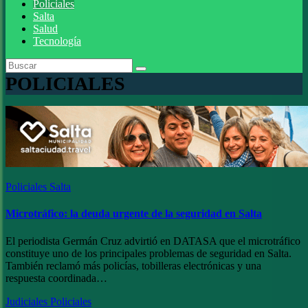
Policiales
Salta
Salud
Tecnología
POLICIALES
Policiales
Salta
Microtráfico: la deuda urgente de la seguridad en Salta
El periodista Germán Cruz advirtió en DATASA que el microtráfico
constituye uno de los principales problemas de seguridad en Salta.
También reclamó más policías, tobilleras electrónicas y una
respuesta coordinada…
Judiciales
Policiales