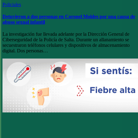
Policiales
Detuvieron a dos personas en Coronel Moldes por una causa de
abuso sexual infantil
La investigación fue llevada adelante por la Dirección General de
Ciberseguridad de la Policía de Salta. Durante un allanamiento se
secuestraron teléfonos celulares y dispositivos de almacenamiento
digital. Dos personas…
Paginación
de