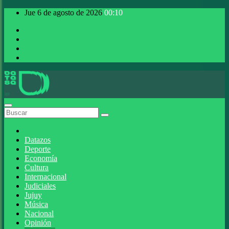
Saltar
Jue 6 de agosto de 2026
00:10
al
contenido
DATASA
la verdad es gratis
Datazos
Deporte
Economía
Cultura
Internacional
Judiciales
Jujuy
Música
Nacional
Opinión